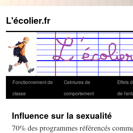
Aller
au
L'écolier.fr
contenu
Fonctionnement de
Ceintures de
Effets 
classe
comportement
de l’enf
Influence sur la sexualité
70% des programmes référencés comme 