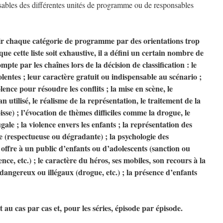
nsables des différentes unités de programme ou de responsables
nir chaque catégorie de programme par des orientations trop
e cette liste soit exhaustive, il a défini un certain nombre de
mpte par les chaînes lors de la décision de classification : le
lentes ; leur caractère gratuit ou indispensable au scénario ;
olence pour résoudre les conflits ; la mise en scène, le
n utilisé, le réalisme de la représentation, le traitement de la
se) ; l’évocation de thèmes difficiles comme la drogue, le
ugale ; la violence envers les enfants ; la représentation des
e (respectueuse ou dégradante) ; la psychologie des
 offre à un public d’enfants ou d’adolescents (sanction ou
ce, etc.) ; le caractère du héros, ses mobiles, son recours à la
angereux ou illégaux (drogue, etc.) ; la présence d’enfants
it au cas par cas et, pour les séries, épisode par épisode.