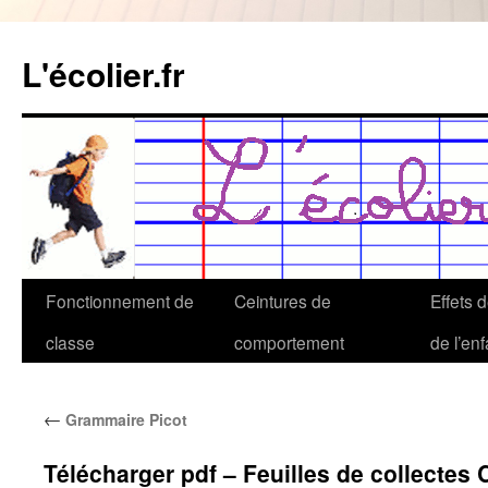
Aller
au
L'écolier.fr
contenu
Fonctionnement de
Ceintures de
Effets 
classe
comportement
de l’enf
←
Grammaire Picot
Télécharger pdf – Feuilles de collectes