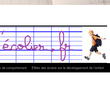
es de comportement
Effets des écrans sur le développement de l’enfant