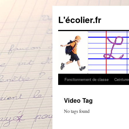
Aller
au
L'écolier.fr
contenu
Fonctionnement de classe
Ceintur
Video Tag
No tags found